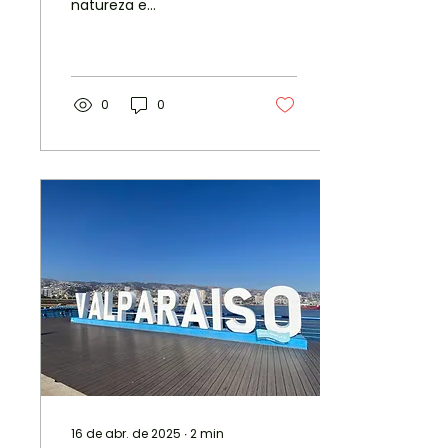
natureza e
entretenimento,
tornando-se um
destino ideal para curtir
em família. Desde...
0
0
16 de abr. de 2025
∙
2
min