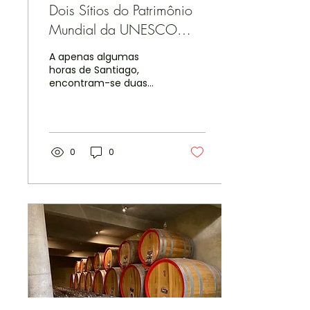
Dois Sítios do Patrimônio
Mundial da UNESCO
Perto de Santiago
A apenas algumas
horas de Santiago,
encontram-se duas
joias reconhecidas pela
UNESCO como
Patrimônio da
Humanidade. Prepare-
se para...
0
0