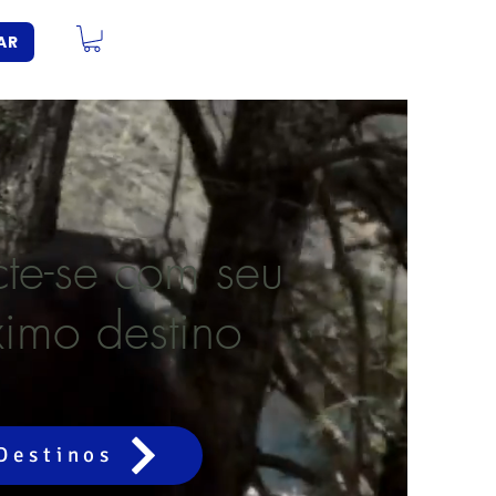
AR
te-se com seu
ximo destino
Destinos