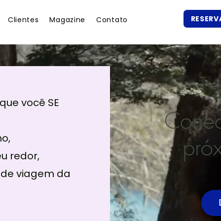
RESERV
Clientes
Magazine
Contato
que você SE
Conec
o,
pró
u redor,
 de viagem da