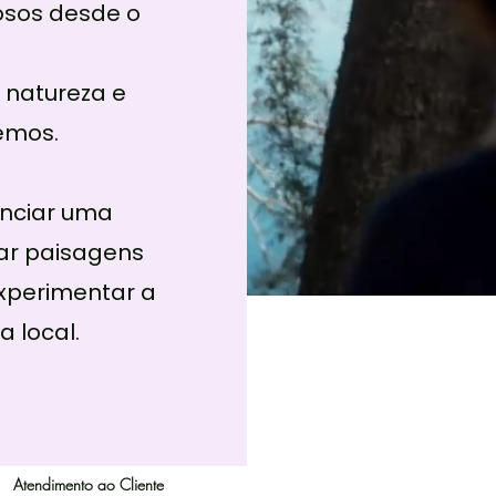
osos desde o
 natureza e
emos.
enciar uma
rar paisagens
xperimentar a
a local.
Atendimento ao Cliente