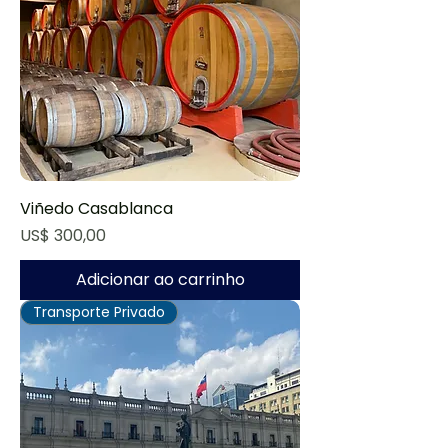
Viñedo Casablanca
Preço
US$ 300,00
Adicionar ao carrinho
Transporte Privado