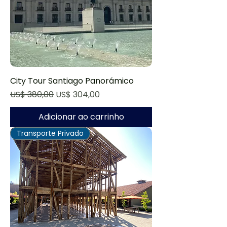
City Tour Santiago Panorámico
Preço normal
Preço promocional
US$ 380,00
US$ 304,00
Adicionar ao carrinho
Transporte Privado