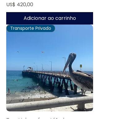
Preço
US$ 420,00
Adicionar ao carrinho
Transporte Privado
Tour Valparaíso y Viñedo en
Casablanca
Preço normal
Preço promocional
US$ 670,00
US$ 536,00