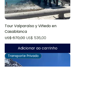
Tour Valparaíso y Viñedo en
Casablanca
Preço normal
Preço promocional
US$ 670,00
US$ 536,00
Adicionar ao carrinho
Transporte Privado