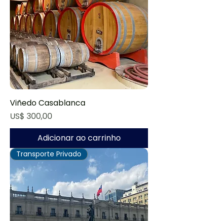
Viñedo Casablanca
Preço
US$ 300,00
Adicionar ao carrinho
Transporte Privado