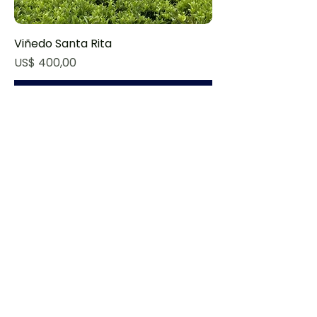
Viñedo Santa Rita
Preço
US$ 400,00
Adicionar ao carrinho
Transporte Privado