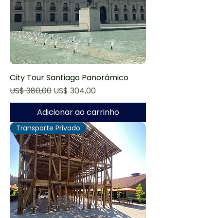
City Tour Santiago Panorámico
Preço normal
Preço promocional
US$ 380,00
US$ 304,00
Adicionar ao carrinho
Transporte Privado