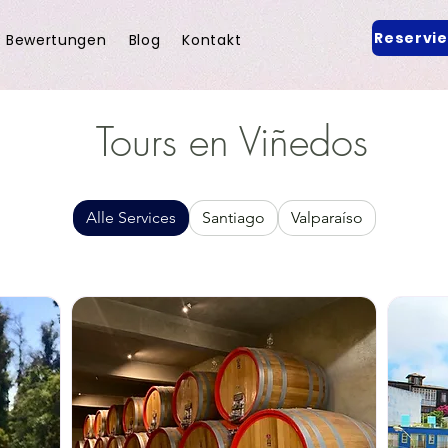
Reservi
Bewertungen
Blog
Kontakt
Tours en Viñedos
Alle Services
Santiago
Valparaíso