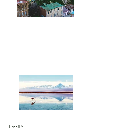
Leave us a
message
and we'll
get back to
you.
Email