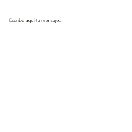
Escribe aquí tu mensaje...
Enviar
Erfahren Sie mehr
Kundendienst
Kontakt