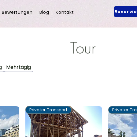
Reservi
Bewertungen
Blog
Kontakt
Tour
g
Mehrtägig
Privater Transport
Privater Tr