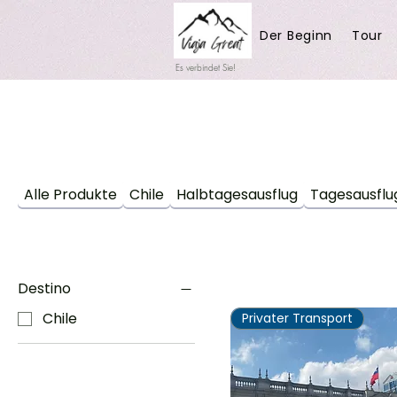
Der Beginn
Tour
Es verbindet Sie!
Alle Produkte
Chile
Halbtagesausflug
Tagesausflu
Destino
Chile
Privater Transport