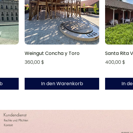
Weingut Concha y Toro
Santa Rita 
Preis
Preis
360,00 $
400,00 $
b
In den Warenkorb
In d
Kundendienst
Rechte und Pflichten
Kontakt