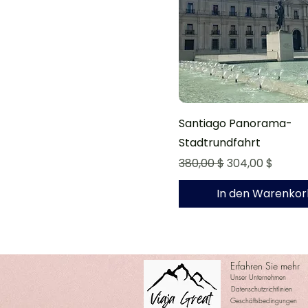
Santiago Panorama-
Stadtrundfahrt
Standardpreis
Sale-Preis
380,00 $
304,00 $
In den Warenkor
Erfahren Sie mehr
Unser Unternehmen
Datenschutzrichtlinien
Geschäftsbedingungen