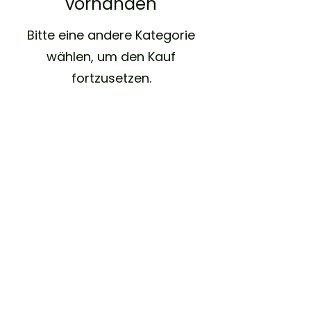
vorhanden
Bitte eine andere Kategorie
wählen, um den Kauf
fortzusetzen.
Erfahren Sie mehr
Kundendienst
Kontakt
©2025
Viaja Great ist in Chile vertreten. Firmenname
76.971.627-0