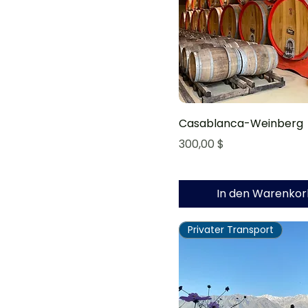
Casablanca-Weinberg
Preis
300,00 $
In den Warenkor
Privater Transport