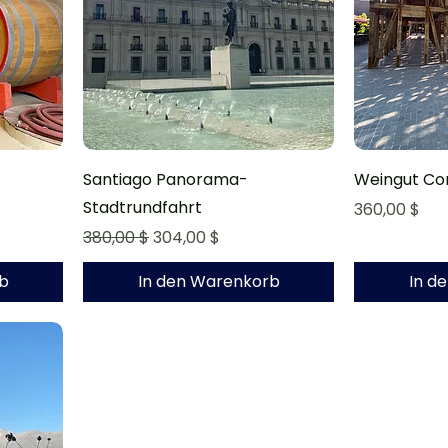
Santiago Panorama-
Weingut Co
Stadtrundfahrt
Preis
360,00 $
Standardpreis
Sale-Preis
380,00 $
304,00 $
b
In den Warenkorb
In d