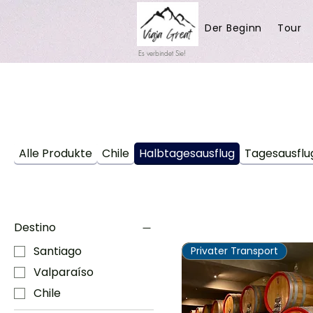
Der Beginn
Tour
Es verbindet Sie!
Alle Produkte
Chile
Halbtagesausflug
Tagesausflu
Destino
Santiago
Privater Transport
Valparaíso
Chile