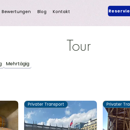
Reservi
Bewertungen
Blog
Kontakt
Tour
g
Mehrtägig
Privater Transport
Privater Tr