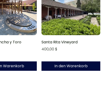
ncha y Toro
Santa Rita Vineyard
Preis
400,00 $
en Warenkorb
In den Warenkorb