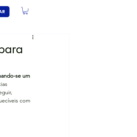
AR
 para
rnando-se um 
ias 
guir, 
uecíveis com 