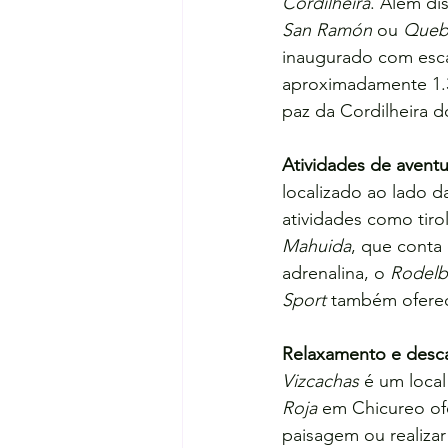
Cordilheira
. Além di
San Ramón
 ou 
Queb
inaugurado com escad
aproximadamente 1.3
paz da Cordilheira d
Atividades de aventu
localizado ao lado da
atividades como tiro
Mahuida
, que conta 
adrenalina, o 
Rodelb
Sport
 também oferec
Relaxamento e desc
Vizcachas
 é um local
Roja
 em Chicureo of
paisagem ou realizar