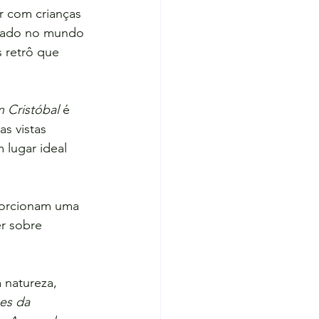
r com crianças 
pirado no mundo 
 retrô que 
n Cristóbal
 é 
s vistas 
 lugar ideal 
orcionam uma 
r sobre 
 natureza, 
es da 