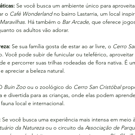
áticas:
 Se você busca um ambiente único para aproveita
ar o 
Café Wonderland
 no bairro Lastarria, um local ins
 Maravilhas
. Há também o 
Bar Arcade
, que oferece jogos
uanto os adultos vão adorar.
eza:
 Se sua família gosta de estar ao ar livre, o 
Cerro Sa
 Você pode subir de funicular ou teleférico, aproveitar a
e e percorrer suas trilhas rodeadas de flora nativa. É um
 e apreciar a beleza natural.
O 
Buin Zoo
 ou o zoológico do 
Cerro San Cristóbal
 prop
a e divertida para as crianças, onde elas podem aprende
fauna local e internacional.
:
 Se você busca uma experiência mais intensa em meio à
tuário da Natureza
 ou o circuito da 
Associação de Parqu