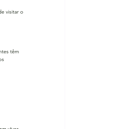
 visitar o 
ntes têm 
os 