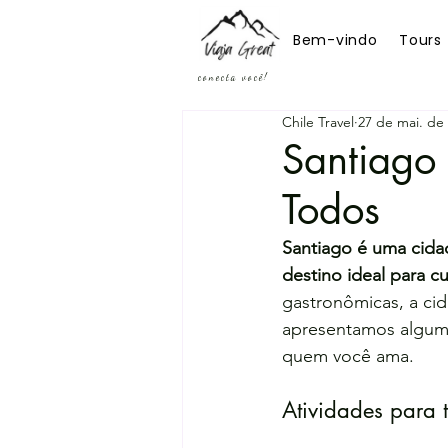
Bem-vindo
Tours
conecta você!
Chile Travel
27 de mai. de
Santiago 
Todos
Santiago é uma cida
destino ideal para cur
gastronômicas, a cid
apresentamos alguma
quem você ama.
Atividades para 