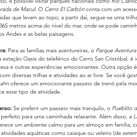
sso, é possível visitar parques nacionais como 
Río Clarill
rada de Macul
. O 
Cerro El Carbón
 conta com um acess
as que levam ao topo; a partir daí, segue-se uma trilha
65 metros acima do nível do mar, onde se pode caminha
os Andes e as belas paisagens.
ra:
 Para as famílias mais aventureiras, o 
Parque Aventura
 estação Oasis do teleférico do Cerro San Cristóbal, é id
lesa e outras experiências emocionantes. Outra opção é
com diversas trilhas e atividades ao ar livre. Se você gos
ahn
 oferece um emocionante passeio de trenó pela mo
e esse tipo de atividade.
anso:
 Se preferir um passeio mais tranquilo, o 
Pueblito d
 perfeito para uma caminhada relaxante. Além disso, a 
L
erece um ambiente calmo para um almoço em família, cur
 atividades aquáticas como caiaque ou veleiro (de setem