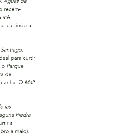
o
, 
Aguas de 
o recém-
 até 
r curtindo a 
 Santiago
, 
eal para curtir 
 o 
Parque 
ta de 
ntanha. O 
Mall 
e las 
aguna Piedra 
tir a 
bro a maio).