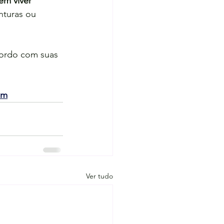
m viver 
nturas ou 
cordo com suas 
om
Ver tudo