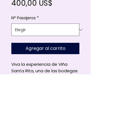
Precio
400,00 US$
N° Pasajeros
*
Agregar al carrito
Viva la experiencia de Viña
Santa Rita, una de las bodegas
más emblemáticas del Valle
del Maipo.
Fundada en el siglo XIX, Santa
Rita armoniza la rica herencia
chilena con paisajes
Conócenos
inolvidables y vinos reconocidos
Atención al Cliente
internacionalmente. Cada