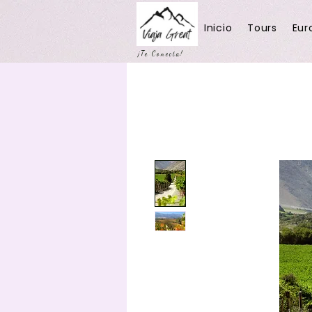
Inicio
Tours
Eur
¡Te Conecta!