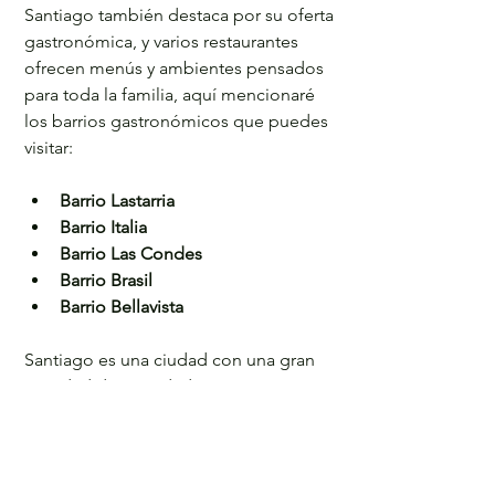
Santiago también destaca por su oferta 
gastronómica, y varios restaurantes 
ofrecen menús y ambientes pensados 
para toda la familia, aquí mencionaré 
los barrios gastronómicos que puedes 
visitar:
Barrio Lastarria
Barrio Italia
Barrio Las Condes
Barrio Brasil
Barrio Bellavista
Santiago es una ciudad con una gran 
variedad de actividades que permiten 
disfrutar de momentos inolvidables en 
familia, ya sea explorando la 
naturaleza, viviendo aventuras o 
probando las delicias locales.