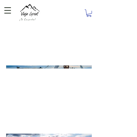
¡Te Conecta!
Derry