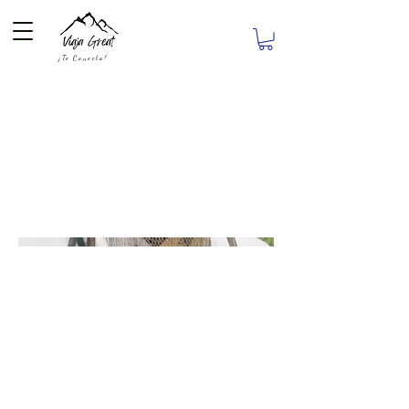
¡Te Conecta!
Época Medieval y
Vikingos